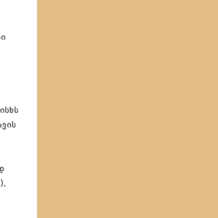
“
თი
ისხს
ავის
დ
),