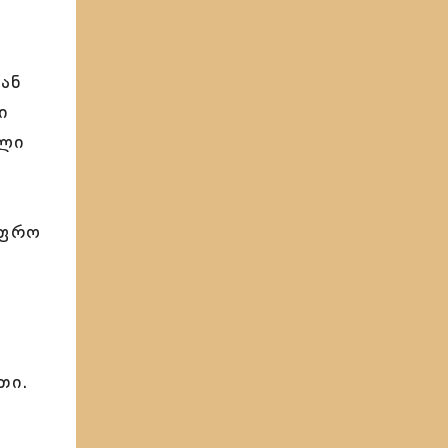
გან
ი
ელი
უფრო
თი.