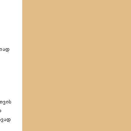
იად
თვის
თ
ავად