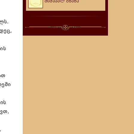
მიმავალ გზაზე
ლს.
დეც,
ის
ათ
ლეში
ის
ვთ,
,