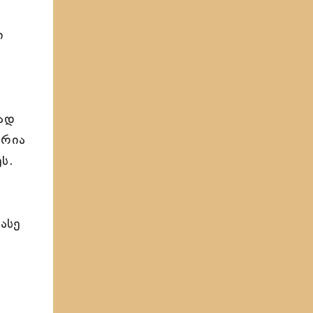
ი
ნად
ურია
ს.
ასე