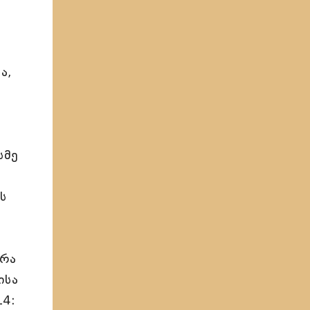
ა,
სმე
ს
 რა
ისა
14: