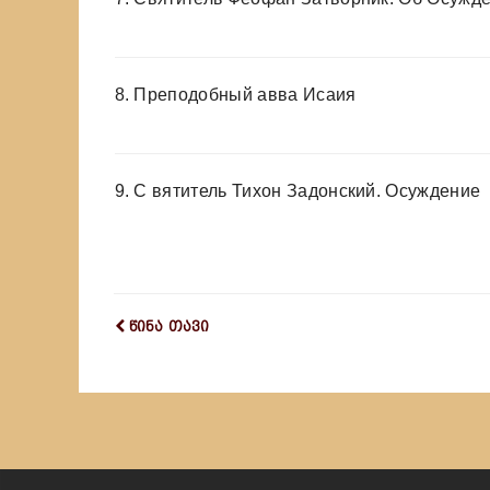
8. Преподобный авва Исаия
9. С вятитель Тихон Задонский. Осуждение
წინა თავი