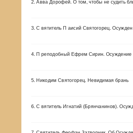
2. Авва Дорофей. О том, чтобы не судить б
3. С вятитель П аисий Святогорец. Осужде
4. П реподобный Ефрем Сирин. Осуждение
5. Никодим Святогорец. Невидимая брань
6. С вятитель Игнатий (Брянчанинов). Осуж
7. Святитель Феофан Затворник. Об Осужд