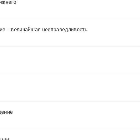
лижнего
ние – величайшая несправедливость
дение
ении