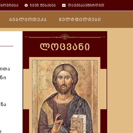
ცხოვრება
ჩვენ შესახებ
დაგვიკავშირდით
ბიბლიოთეკა
მულტფილმები
ლოცვანი
აითა
ლნი
ნა
ა