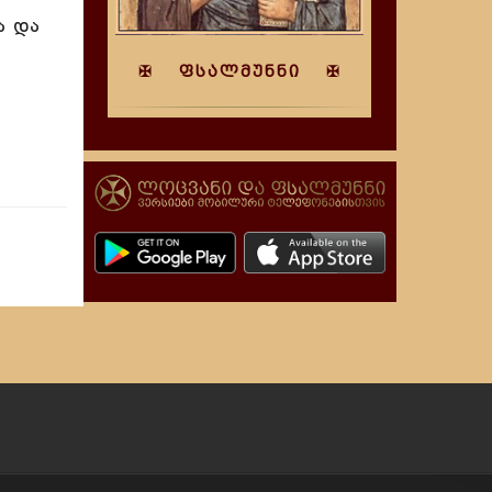
ა და
✠ ფსალმუნნი ✠