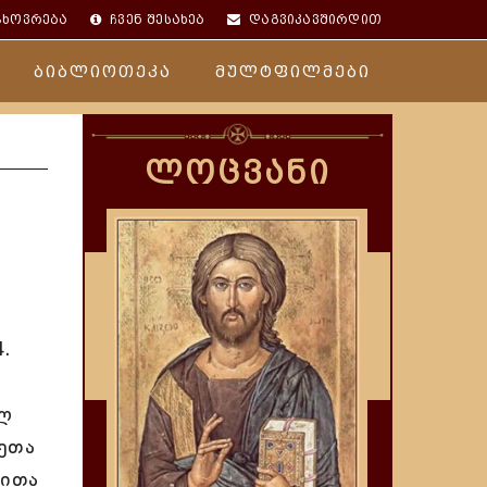
ცხოვრება
ჩვენ შესახებ
დაგვიკავშირდით
ბიბლიოთეკა
მულტფილმები
ლოცვანი
.
ელ
დეთა
ბითა