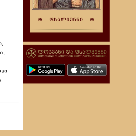
✠ ფსალმუნნი ✠
ი,
ი,
ბაი
ა