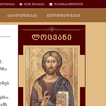
ცხოვრება
ჩვენ შესახებ
დაგვიკავშირდით
ბიბლიოთეკა
მულტფილმები
ლოცვანი
2.
რნა
ინეს
ბსა.
ჟამს