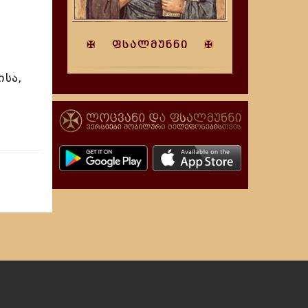
✠ ფსალმუნნი ✠
სა,