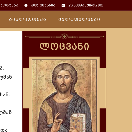
ცხოვრება
ჩვენ შესახებ
დაგვიკავშირდით
ბიბლიოთეკა
მულტფილმები
ლოცვანი
2.
ლმან
სან-
ლმან
 და