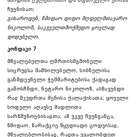
წმიდისა ეკლესიისაო და მფარველო ერისა
ჩუენისაო;
გიხაროდენ, წმიდაო დიდო მღდელმთავარო
ნიკოლოზ, საკჳველთმოქმედო ყოვლად
დიდებულო.
კონდაკი 7
მწვალებელთა ღმრთისმგმობელი
სიცრუჲსა მამხილებელო, სიბნელისა
განმდევნელი ჭეშმარიტებისა ქადაგად
გამოსჩნდი, ნეტარო ნიკოლოზ, ასწავებდი
რაჲ მკჳდრთა შენისა ქალაქისათა, ყოველი
სოფელი აღავსე მადლითა
სარწმუნოებისაჲთა; აწ უკუე ჩუენგანცა,
წმიდაო, წარაქციე წყუდიადი ცოდვისაჲ,
მწვალებლობისაჲ, რაჲთა უგალობდეთ