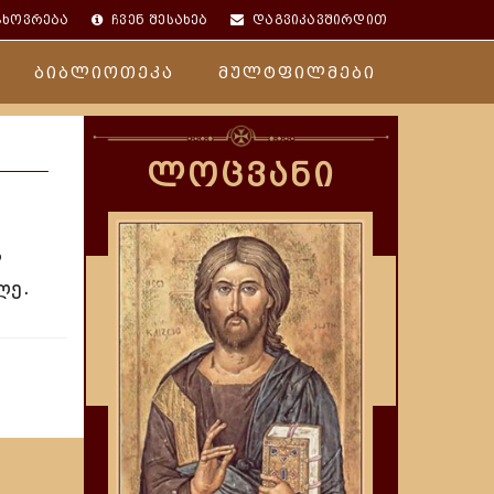
ცხოვრება
ჩვენ შესახებ
დაგვიკავშირდით
ბიბლიოთეკა
მულტფილმები
ლოცვანი
ა
ლე.