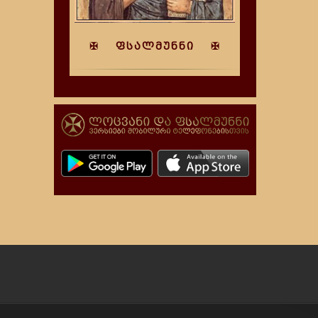
✠ ფსალმუნნი ✠