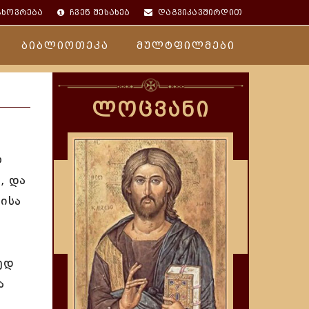
ცხოვრება
ჩვენ შესახებ
დაგვიკავშირდით
ბიბლიოთეკა
მულტფილმები
ლოცვანი
ო
, და
ისა
ედ
ა