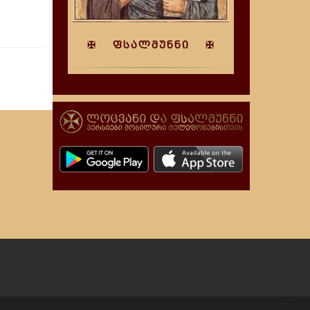
✠ ფსალმუნნი ✠