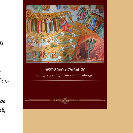
იც
დ
ცოდვების დანახვა
ა
წმიდა ეგნატე ბრიანჩანინოვი
ამედ
ნა
ნ,