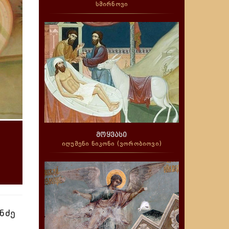
სმირნოვი
მოყვასი
იღუმენი ნიკონი (ვორობიოვი)
ნძე