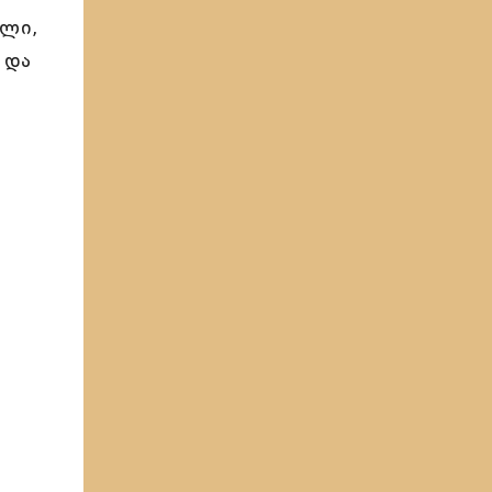
ული,
 და