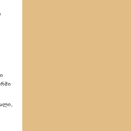
ს
ი
არში
ალი,