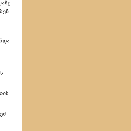
ლაზე
ბენ
უნდა
ს
თის
ეშ