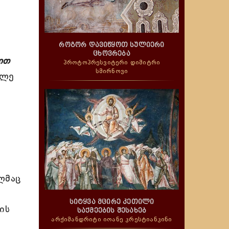
როგორ დავიწყოთ სულიერი
ცხოვრება
ით
პროტოპრესვიტერი დიმიტრი
სმირნოვი
ვლე
ლმაც
სიტყვა მცირე კეთილი
ის
საქმეების შესახებ
არქიმანდრიტი იოანე კრესტიანკინი