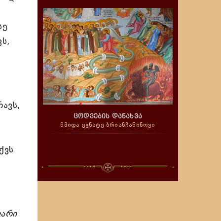
სე
ს,
ავს,
ცოდვების დანახვა
წმიდა ეგნატე ბრიანჩანინოვი
ქვს
ვარი