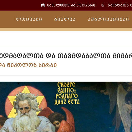
✠
საეკლესიო კალენდარი
წმინდათა 
ლოცვანი
ბიბლია
პუბლიკაციები
ქედმაღალთა და თავმდაბალთა მიმა
და ნიკოლოზ სერბი