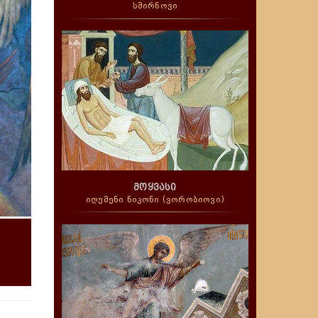
სმირნოვი
მოყვასი
იღუმენი ნიკონი (ვორობიოვი)