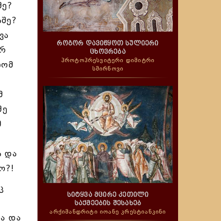
შე?
აშე?
ვა
როგორ დავიწყოთ სულიერი
არ
ცხოვრება
პროტოპრესვიტერი დიმიტრი
ხომ
სმირნოვი
მ
შე
მ
ა და
ო?!
ც
სიტყვა მცირე კეთილი
საქმეების შესახებ
არქიმანდრიტი იოანე კრესტიანკინი
ა და