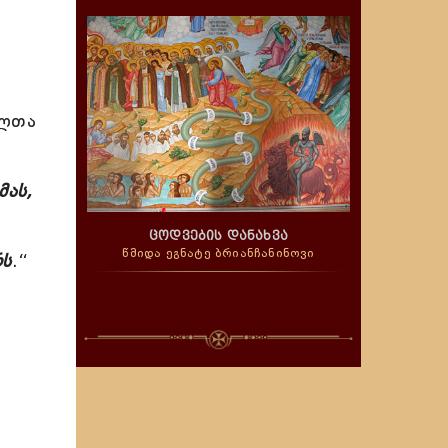
ელთა
მას,
ცოდვების დანახვა
წმიდა ეგნატე ბრიანჩანინოვი
რს
.“