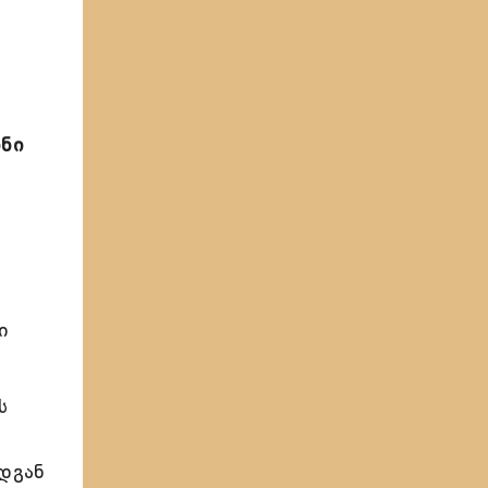
ინი
ი
ს
დგან