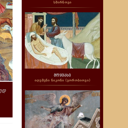
სმირნოვი
მოყვასი
იღუმენი ნიკონი (ვორობიოვი)
მედ