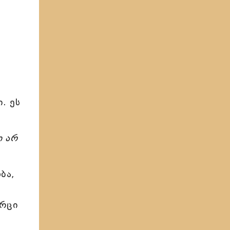
. ეს
ი არ
ბა,
ორცი