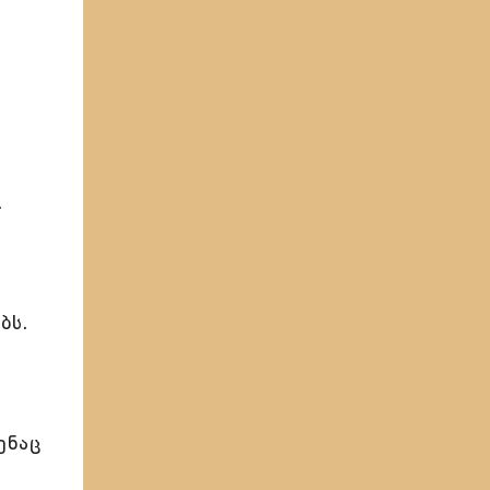
.
ბს.
ენაც