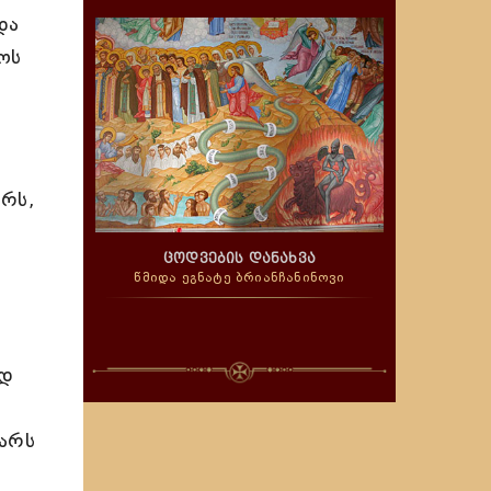
და
ოს
რს,
ცოდვების დანახვა
წმიდა ეგნატე ბრიანჩანინოვი
ად
ვარს