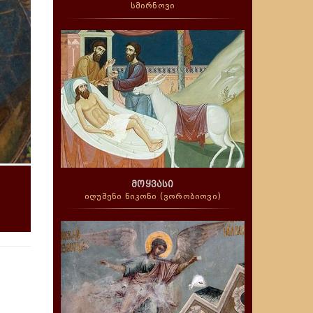
სმირნოვი
მოყვასი
იღუმენი ნიკონი (ვორობიოვი)