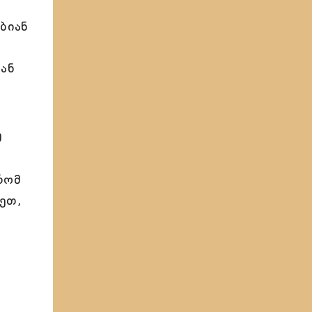
ბიან
თან
მ
რომ
ეთ,