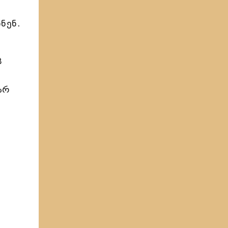
ნენ.
ც
არ