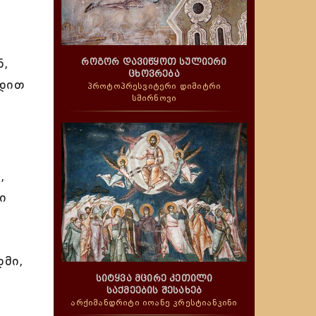
ნ,
როგორ დავიწყოთ სულიერი
ცხოვრება
ფდით
პროტოპრესვიტერი დიმიტრი
სმირნოვი
,
ი
დმი,
სიტყვა მცირე კეთილი
საქმეების შესახებ
არქიმანდრიტი იოანე კრესტიანკინი