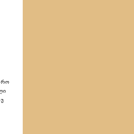
ი
ფრო
ლი
ნუ