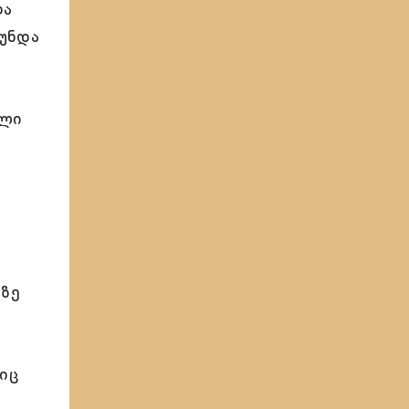
თა
უნდა
ული
აზე
იც