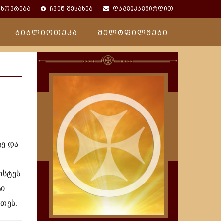
ცხოვრება
ჩვენ შესახებ
დაგვიკავშირდით
ბიბლიოთეკა
მულტფილმები
ტე და
ისტეს
ტი
თეს.