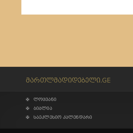
მართლმადიდებელი.GE
✠ ლოცვანი
✠ ბიბლია
✠ საეკლესიო კალენდარი