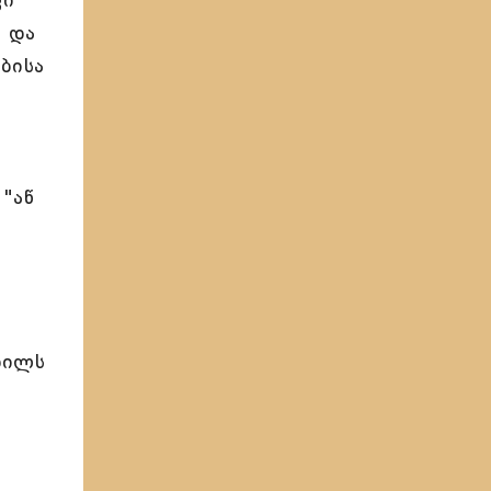
ვი
ს და
ბისა
"აწ
ბილს
ს