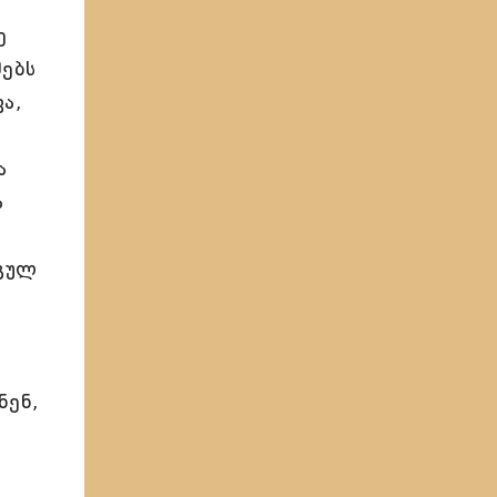
ე
ებს
ა,
ა
ა
თგულ
ნენ,