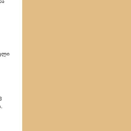
სა
ს
გული
ვ
.