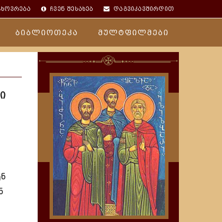
ცხოვრება
ჩვენ შესახებ
დაგვიკავშირდით
ბიბლიოთეკა
მულტფილმები
ი
ენ
ნ