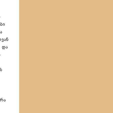
ნ
ბი
ა
ოვან
ნ და
ა
ს
ირა