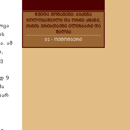
წმიდა მოწამენი: ბიძინა
ჩოლოყაშვილი და ორნი ძმანი,
ოცა
ქსნის ერისთავნი ელიზბარი და
შალვა
ოს
01 - ოქტომბერი
. ამ
ი,
მე
დ 9
მა
ბარ