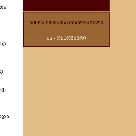
ლთა
წმიდა დიონისე არეოფაგელი
03 - ოქტომბერი
ოდ
ე
ე.
ოდა