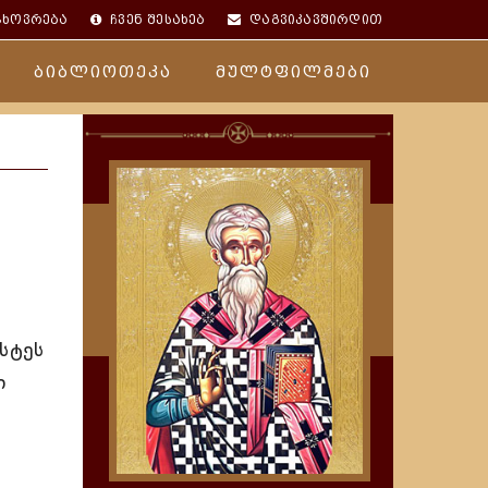
ცხოვრება
ჩვენ შესახებ
დაგვიკავშირდით
ბიბლიოთეკა
მულტფილმები
სტეს
ი