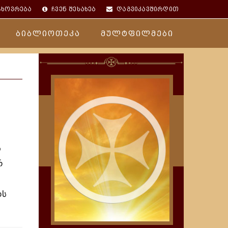
ცხოვრება
ჩვენ შესახებ
დაგვიკავშირდით
ბიბლიოთეკა
მულტფილმები
ს
რ
თს