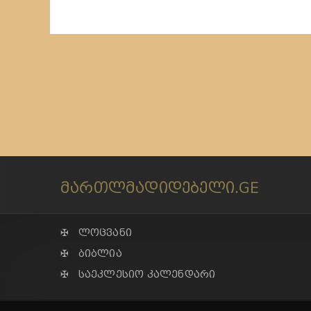
მართლმადიდებელი.GE
✠ ლოცვანი
✠ ბიბლია
✠ საეკლესიო კალენდარი