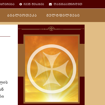
ცხოვრება
ჩვენ შესახებ
დაგვიკავშირდით
ბიბლიოთეკა
მულტფილმები
წლის
ან
რი