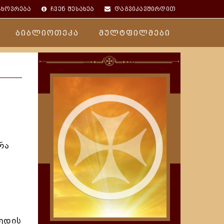
ცხოვრება
ჩვენ შესახებ
დაგვიკავშირდით
ბიბლიოთეკა
მულტფილმები
რა
ედის