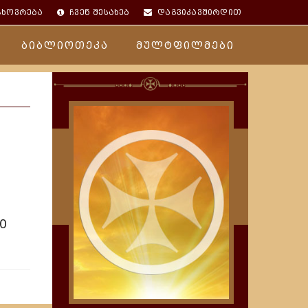
ცხოვრება
ჩვენ შესახებ
დაგვიკავშირდით
ბიბლიოთეკა
მულტფილმები
20