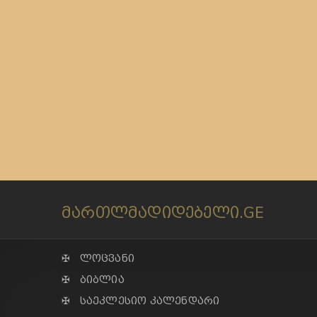
მართლმადიდებელი.GE
✠ ლოცვანი
✠ ბიბლია
✠ საეკლესიო კალენდარი