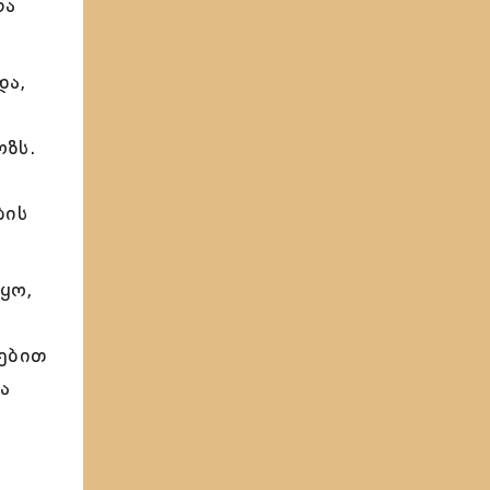
რა
და,
ოზს.
ბის
ყო,
დებით
ა