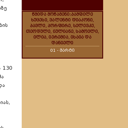
ლზე
წმიდა მოწამენი:პამფილე
ხუცესი, ვალენტი დიაკონი,
ბის
პავლე, პორფირე, სელევკე,
თეოდულე, იულიანე, სამოელი,
ილია, იერემია, ისაია და
დანიელი
01 - მარტი
ა 130
მა
და
იას,