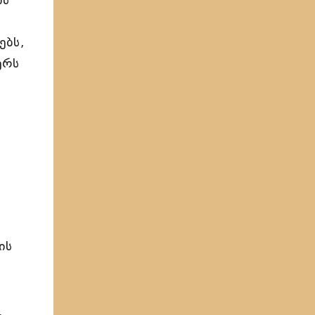
ის
)
ებს,
ერს
ის