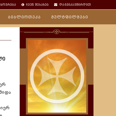
ცხოვრება
ჩვენ შესახებ
დაგვიკავშირდით
ბიბლიოთეკა
მულტფილმები
,
ლი
იერ
წმიდა
მიერ
ო,