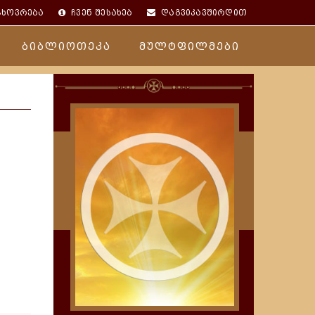
ცხოვრება
ჩვენ შესახებ
დაგვიკავშირდით
ბიბლიოთეკა
მულტფილმები