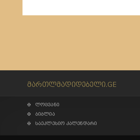
მართლმადიდებელი.GE
✠ ლოცვანი
✠ ბიბლია
✠ საეკლესიო კალენდარი