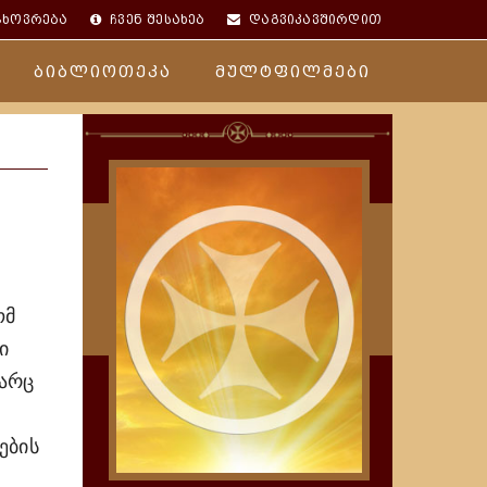
ცხოვრება
ჩვენ შესახებ
დაგვიკავშირდით
ბიბლიოთეკა
მულტფილმები
ომ
ი
 არც
ების