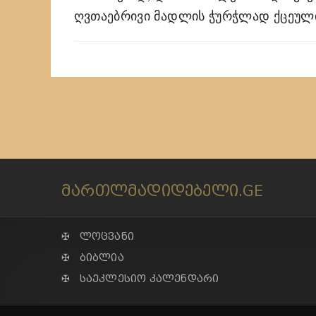
ღვთაებრივი მადლის ჭურჭლად ქცეული
მართლმადიდებელი.GE
✠ ლოცვანი
✠ ბიბლია
✠ საეკლესიო კალენდარი