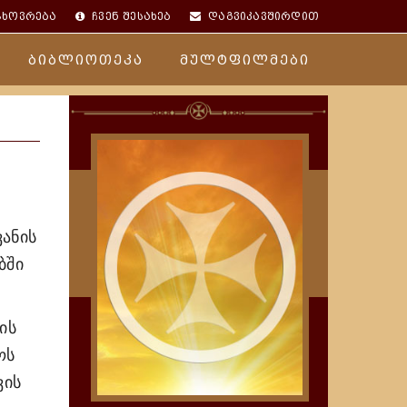
ცხოვრება
ჩვენ შესახებ
დაგვიკავშირდით
ბიბლიოთეკა
მულტფილმები
ვანის
ბში
ის
ოს
ვის