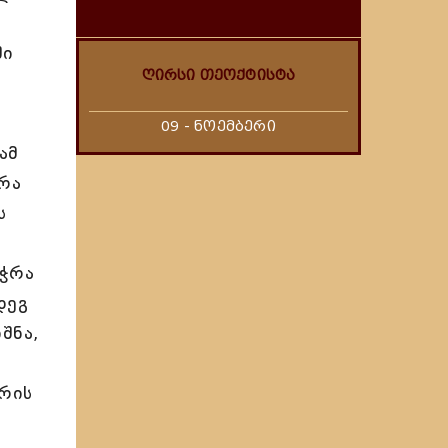
ში
ღირსი თეოქტისტა
09 - ნოემბერი
ამ
რა
ს
იჭრა
დეგ
შნა,
 რის