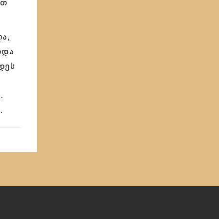
ით
ა,
იდა
დეს
.
.