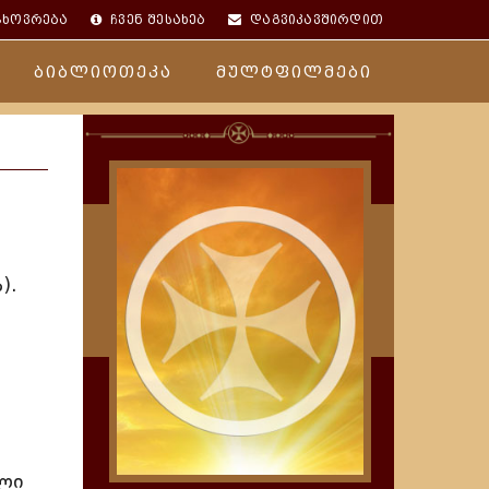
ცხოვრება
ჩვენ შესახებ
დაგვიკავშირდით
ბიბლიოთეკა
მულტფილმები
).
ძლი