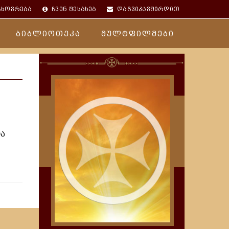
ცხოვრება
ჩვენ შესახებ
დაგვიკავშირდით
ბიბლიოთეკა
მულტფილმები
თა