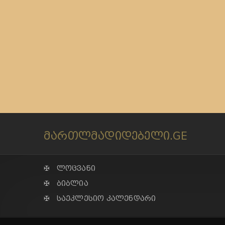
მართლმადიდებელი.GE
✠ ლოცვანი
✠ ბიბლია
✠ საეკლესიო კალენდარი