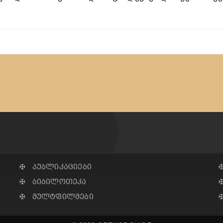
✠ პუბლიკაციები
✠ ბიბილოთეკა
✠ მულტფილმები