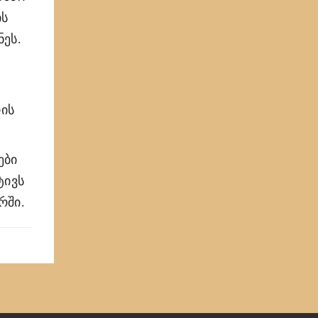
ის
ეს.
რის
ები
ტივს
რში.