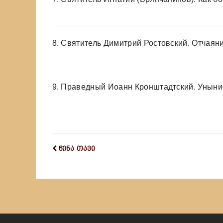
8.
Святитель Димитрий Ростовский. Отчаян
9.
Праведный Иоанн Кронштадтский. Уныни
წინა თავი