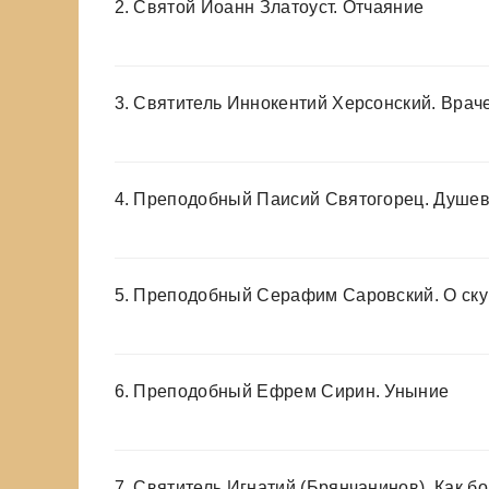
2.
Святой Иоанн Златоуст. Отчаяние
3.
Святитель Иннокентий Херсонский. Врач
4.
Преподобный Паисий Святогорец. Душев
5.
Преподобный Серафим Саровский. О ску
6.
Преподобный Ефрем Сирин. Уныние
7.
Святитель Игнатий (Брянчанинов). Как б