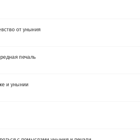
евство от уныния
редная печаль
ке и унынии
ороться с помыслами уныния и печали