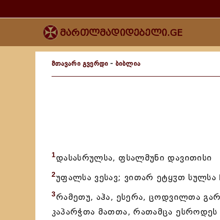
მართლმადიდებელი.GE
მთავარი გვერდი
-
ბიბლია
1
დასასრულსა, ფსალმუნი დავითისი
2
უფალსა ვესავ; ვითარ ეტყჳთ სულსა
3
რამეთუ, აჰა, ესერა, ცოდვილთა გა
კაპარჭთა მათთა, რათამცა ესროდეს