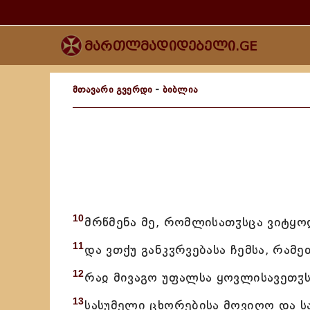
მართლმადიდებელი.GE
მთავარი გვერდი
-
ბიბლია
10
მრწმენა მე, რომლისათჳსცა ვიტყ
11
და ვთქუ განკჳრვებასა ჩემსა, რამე
12
რაჲ მივაგო უფალსა ყოვლისავეთჳს
13
სასუმელი ცხორებისა მოვიღო და ს