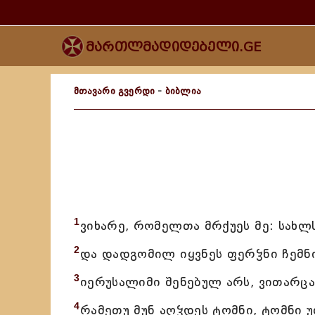
მართლმადიდებელი.GE
მთავარი გვერდი
-
ბიბლია
1
ვიხარე, რომელთა მრქუეს მე: სახლ
2
და დადგომილ იყვნეს ფერჴნი ჩემნი
3
იერუსალიმი შენებულ არს, ვითარცა
4
რამეთუ მუნ აღჴდეს ტომნი, ტომნი 