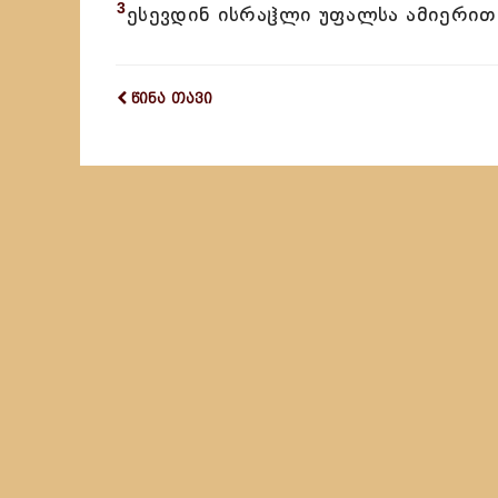
3
ესევდინ ისრაჱლი უფალსა ამიერითგ
წინა თავი