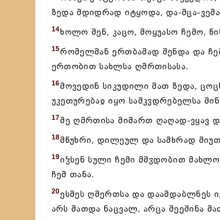
ზედა მდიდრად იტყოდა, და-მცა-ვემა
14
ხოლო შენ, კაცო, მოყუასო ჩემო, წ
15
რომელმან ერთბამად შენდა და ჩემ
ერთობით სახლსა ღმრთისასა.
16
მოვედინ სიკუდილი მათ ზედა, ცოც
უკეთურებაჲ იყო სამკჳდრებელსა შინ
17
მე ღმრთისა მიმართ ღაღად-ვყავ და
18
მწუხრი, დილეულ და სამხრად მიუთ
19
იჴსენ სული ჩემი მშჳდობით მახლო
ჩემ თანა.
20
ესმეს ღმერთსა და დაამდაბლნეს იგ
არს მათდა ნაცვალ, არცა შეეშინა მ