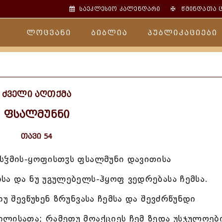
✠
საეკლესიო კალენდარი
წმინდათა 
ლოცვანი
ბიბლია
პუბლიკაციები
ძველი აღთქმა
ფსალმუნნი
თავი 54
ისჴმის-ყოფისთჳს ფსალმუნი დავითისა
სა და ნუ უგულებელს-ჰყოფ ვედრებასა ჩემსა.
უ შევწუხენ ზრუნვასა ჩემსა და შევძრწუნდი
ილისათა; რამეთუ მოაქციეს ჩემ ზედა უსჯულოებ