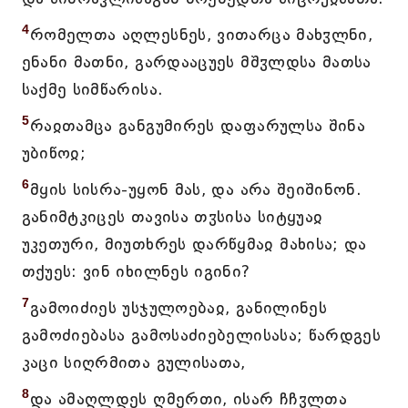
4
რომელთა აღლესნეს, ვითარცა მახჳლნი,
ენანი მათნი, გარდააცუეს მშჳლდსა მათსა
საქმე სიმწარისა.
5
რაჲთამცა განგუმირეს დაფარულსა შინა
უბიწოჲ;
6
მყის სისრა-უყონ მას, და არა შეიშინონ.
განიმტკიცეს თავისა თჳსისა სიტყუაჲ
უკეთური, მიუთხრეს დარწყმაჲ მახისა; და
თქუეს: ვინ იხილნეს იგინი?
7
გამოიძიეს უსჯულოებაჲ, განილინეს
გამოძიებასა გამოსაძიებელისასა; წარდგეს
კაცი სიღრმითა გულისათა,
8
და ამაღლდეს ღმერთი, ისარ ჩჩჳლთა