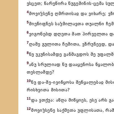
ვსცეთ; წარეწირა ნუგეშინის-ცემა სულ
4
მოვიჴსენე ღმრთისაჲ და ვიხარე; ვ
5
მიეწიფნეს საჴმილავთა თუალნი ჩემ
6
ვიგონებდ დღეთა მათ პირველთა და 
7
ღამე გულითა ჩემითა, ვზრუნევდ, დ
8
ნუ უკუნისამდე განმაგდოს მე უფალ
9
ანუ სრულიად ნუ დააყენოსა წყალობ
თესლამდე?
10
ნუ და-მე-ივიწყოსა შეწყალებაჲ მი
რისხვითა მისითა?
11
და ვთქუა: აწღა მიწყიეს, ესე არს 
12
მოვიჴსენე საქმეთა უფლისათა, რა