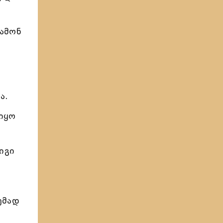
ჭამონ
ა.
იყო
იგი
ემად