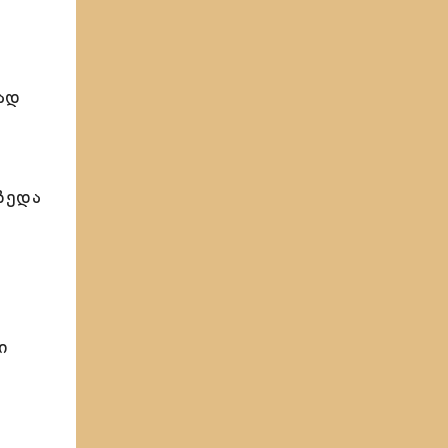
ად
ზედა
ი