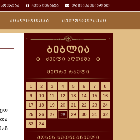
ცხოვრება
ჩვენ შესახებ
დაგვიკავშირდით
ბიბლიოთეკა
მულტფილმები
ბიბლია
✠ ძველი აღთქმა ✠
მეორე რჯული
1
2
3
4
5
6
7
8
9
10
11
12
13
14
15
16
17
18
19
20
21
22
23
24
ნეთ
25
26
27
29
30
31
32
28
ათა
33
34
მან
მოსეს ხუთწიგნეული