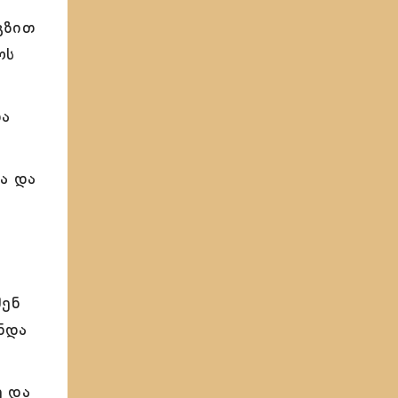
გზით
ოს
და
ა და
შენ
ნდა
ე და