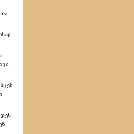
ათა
ისაჲ
ს
იგი
ოსცეს
ი
ბდეს
ენ