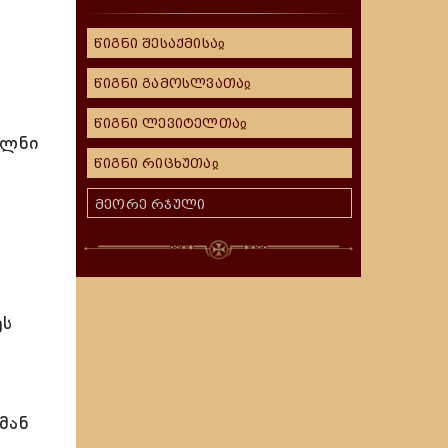
წიგნი შესაქმისაჲ
წიგნი გამოსლვათაჲ
წიგნი ლევიტელთაჲ
ულნი
წიგნი რიცხუთაჲ
მეორე რჯული
ეს
მან