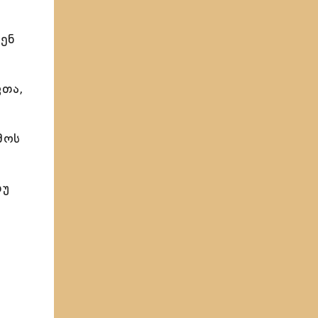
შენ
ვთა,
მოს
თუ