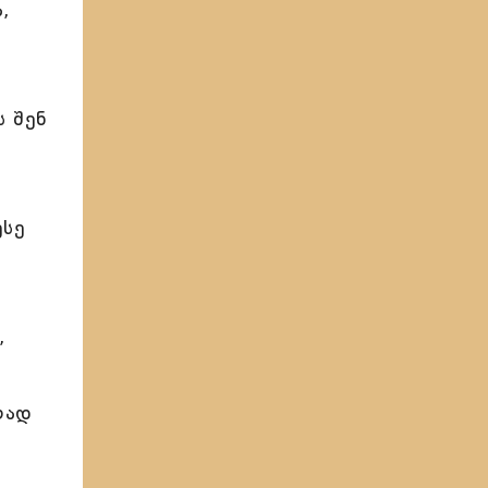
,
 შენ
ესე
,
რად