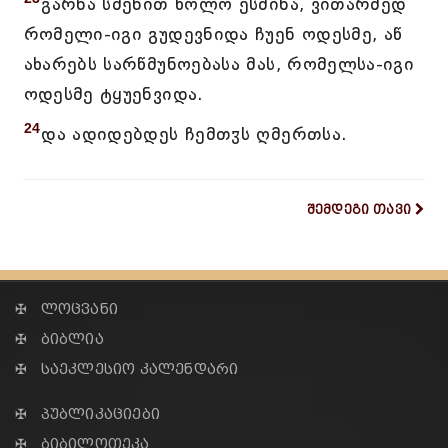
გარნა სმენით ხოლო ესმინა, ვითარმედ
რომელი-იგი გუდევნიდა ჩუენ ოდესმე, აწ
ახარებს სარწმუნოებასა მას, რომელსა-იგი
ოდესმე ტყუენვიდა.
24
და ადიდებდეს ჩემთჳს ღმერთსა.
შემდეგი თავი
✠ ლოცვანი
✠ ბიბლია
✠ საეკლესიო კალენდარი
✠ პუბლიკაციები
✠ ბიბილოთეკა