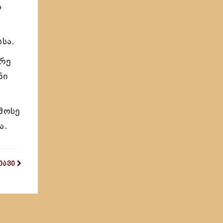
ა
სა.
დრე
ნი
მოსე
ა.
თავი