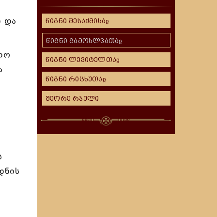
ი და
წიგნი შესაქმისაჲ
წიგნი გამოსლვათაჲ
თო
წიგნი ლევიტელთაჲ
ა
წიგნი რიცხუთაჲ
მეორე რჯული
ს
დნის