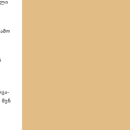
ალი
ჭამო
ნ
რცა-
 შენ