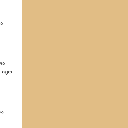
ა
თა
 იყო
და