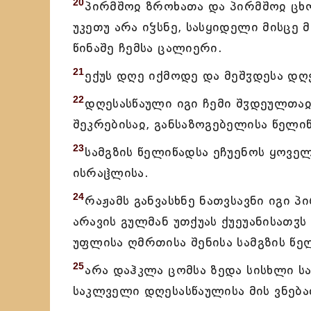
20
პირმშოჲ ზროხათა და პირმშოჲ ცხო
უკეთუ არა იჴსნე, სასყიდელი მისცე მ
წინაშე ჩემსა ცალიერი.
21
ექუს დღე იქმოდე და მეშჳდესა დღ
22
დღესასწაული იგი ჩემი შჳდეულთაჲ
შეკრებისაჲ, განსაზოგებელისა წელიწ
23
სამგზის წელიწადსა ეჩუენოს ყოვე
ისრაჱლისა.
24
რაჟამს განვასხნე ნათვსავნი იგი პ
არავის გულმან უთქუას ქუეუანისათჳს
უფლისა ღმრთისა შენისა სამგზის წე
25
არა დაჰკლა ცომსა ზედა სისხლი 
საკლველი დღესასწაულისა მის ვნება