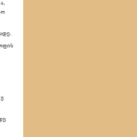
ა,
ნო
ადე.
ყოფის
,
შე
დე