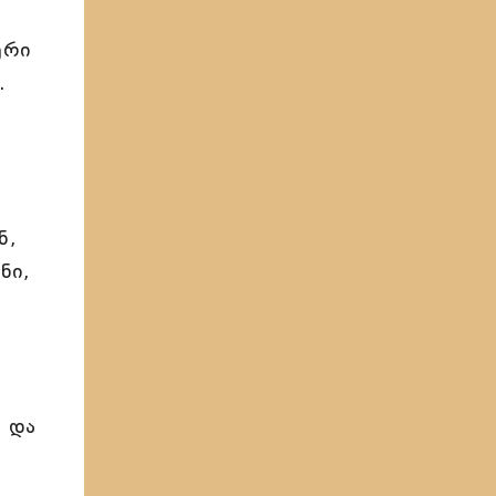
ერი
.
ნ,
ნი,
ნ და