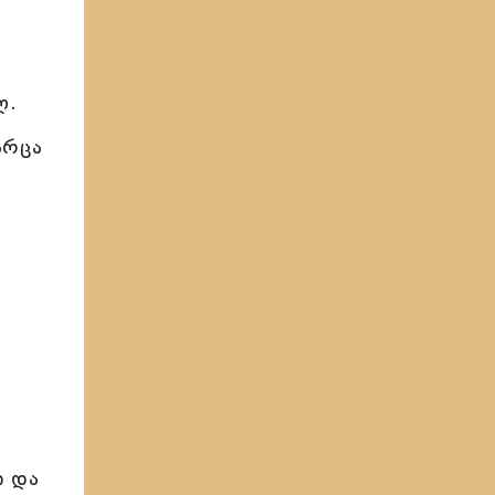
ლ.
არცა
ი და