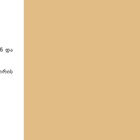
ნ და
ორის
დ