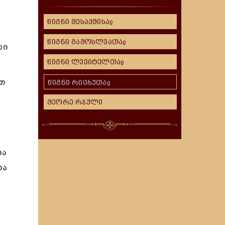
წიგნი შესაქმისაჲ
წიგნი გამოსლვათაჲ
სი
წიგნი ლევიტელთაჲ
რთ
წიგნი რიცხუთაჲ
მეორე რჯული
და
თა