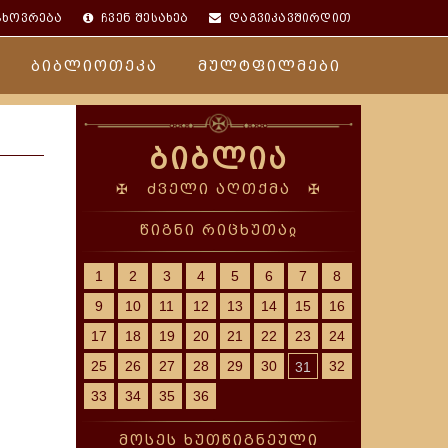
ცხოვრება
ჩვენ შესახებ
დაგვიკავშირდით
ბიბლიოთეკა
მულტფილმები
ბიბლია
✠ ძველი აღთქმა ✠
წიგნი რიცხუთაჲ
1
2
3
4
5
6
7
8
9
10
11
12
13
14
15
16
17
18
19
20
21
22
23
24
25
26
27
28
29
30
32
31
33
34
35
36
მოსეს ხუთწიგნეული