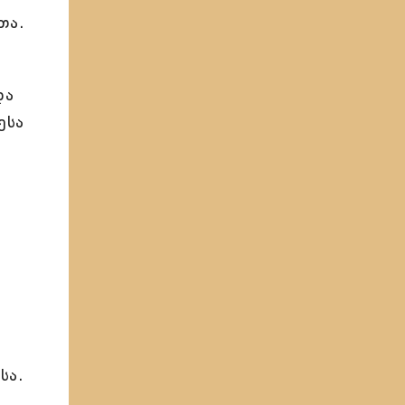
თა.
და
ესა
სა.