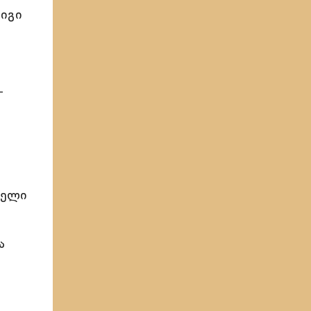
 იგი
-
ველი
ა