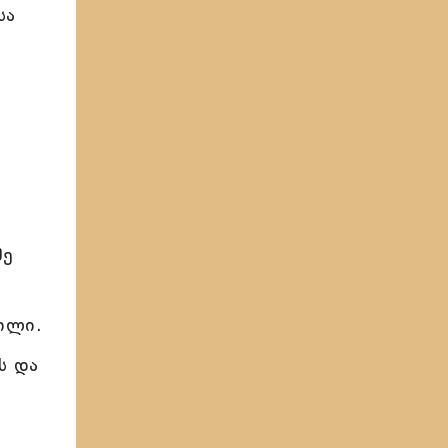
სა
შე
ილი.
ს და