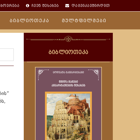
ცხოვრება
ჩვენ შესახებ
დაგვიკავშირდით
ბიბლიოთეკა
მულტფილმები
ბიბლიოთეკა
რის“
რს,