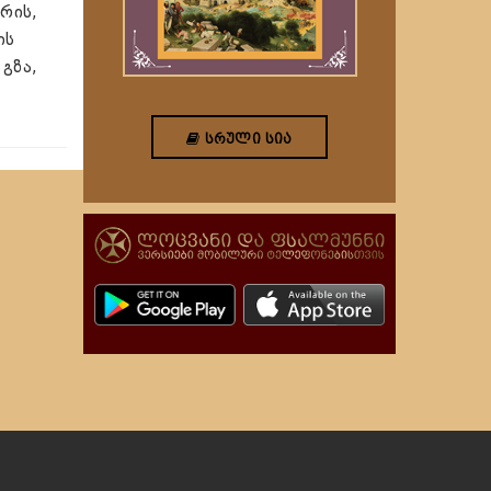
რის,
ის
 გზა,
ᲡᲠᲣᲚᲘ ᲡᲘᲐ