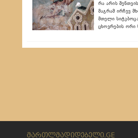
რა არის შენთვი
მაგრამ ირჩევ მ
მთელი სიტკბოცა 
ცხოვრების ორი 
მართლმადიდებელი.GE