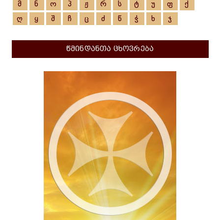
მ
ნ
ო
პ
ჟ
რ
ს
ტ
უ
ფ
ქ
ღ
ყ
შ
ჩ
ც
ძ
წ
ჭ
ხ
ჯ
წმინდანთა ცხოვრება