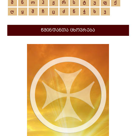
მ
ნ
ო
პ
ჟ
რ
ს
ტ
უ
ფ
ქ
ღ
ყ
შ
ჩ
ც
ძ
წ
ჭ
ხ
ჯ
წმინდანთა ცხოვრება