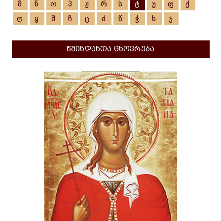
მ
ნ
ო
პ
ჟ
რ
ს
ტ
უ
ფ
ქ
ღ
ყ
შ
ჩ
ც
ძ
წ
ჭ
ხ
ჯ
წმინდანთა ცხოვრება