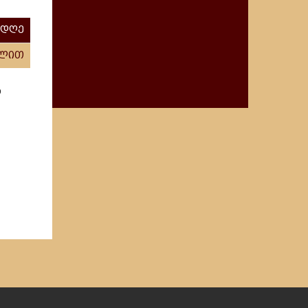
 დღე
ილით
ი