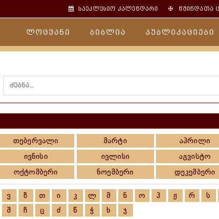
✠
საეკლესიო კალენდარი
წმინდათა 
ლოცვანი
ბიბლია
პუბლიკაციები
თებერვალი
მარტი
აპრილი
ივნისი
ივლისი
აგვისტო
ოქტომბერი
ნოემბერი
დეკემბერი
ვ
ზ
თ
ი
კ
ლ
მ
ნ
ო
პ
ჟ
რ
ს
შ
ჩ
ც
ძ
წ
ჭ
ხ
ჯ