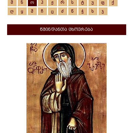
მ
ნ
ო
პ
ჟ
რ
ს
ტ
უ
ფ
ქ
ღ
ყ
შ
ჩ
ც
ძ
წ
ჭ
ხ
ჯ
წმინდანთა ცხოვრება