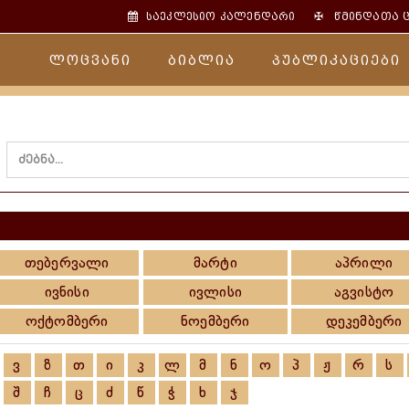
✠
საეკლესიო კალენდარი
წმინდათა 
ლოცვანი
ბიბლია
პუბლიკაციები
თებერვალი
მარტი
აპრილი
ივნისი
ივლისი
აგვისტო
ოქტომბერი
ნოემბერი
დეკემბერი
ვ
ზ
თ
ი
კ
ლ
მ
ნ
ო
პ
ჟ
რ
ს
შ
ჩ
ც
ძ
წ
ჭ
ხ
ჯ