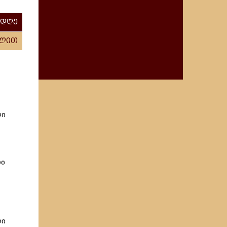
 დღე
ილით
ლი
რი
ლი