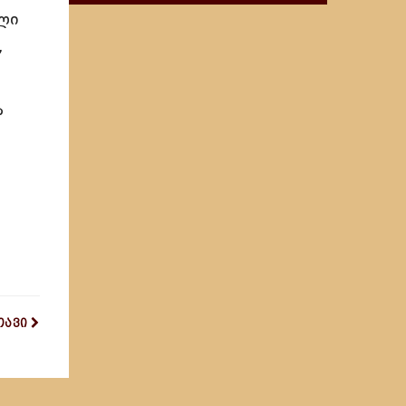
ული
,
ა
თავი