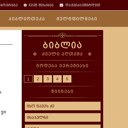
ცხოვრება
ჩვენ შესახებ
დაგვიკავშირდით
ბიბლიოთეკა
მულტფილმები
ბიბლია
✠ ძველი აღთქმა ✠
გოდება იერემიასი
2
3
4
5
1
ა
წიგნები
ისო ნავეს ძე
ივი
მსაჯულნი