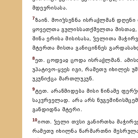
მდევრისასა.
7
ზაინ. მოიჴსენნა ისრაჱლმან დღენი 
ყოველთა გულისსათქმელთა მისთაჲ, 
შინა ერისა მისისასა, ჴელითა მაჭირ
მტერთა მისთა განიცინნეს გარდასახლ
8
ეთ. ცოდვაჲ ცოდა ისრაჱლმან. ამი
უპატივო-ყვეს იგი, რამეთუ იხილეს უ
უკუნიქცა მართლუკუნ.
9
ტეთ. არაწმიდება მისი წინაშე ფერჴ
საკჳრველად. არა არს ნუგეშინისმცე
განდიდნა მტერი.
10
იოთ. ჴელი თჳსი განირთხა მაჭირ
რამეთუ იხილნა წარმართნი შესრულა